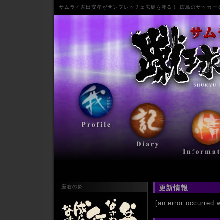
サムライ
吉田安孝
が
サンフレッチェ広島
を斬る！ 広島のサッカー
座右の銘
更新情報
[an error occurred w